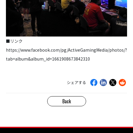
■リンク
https://www.facebook.com/pg/ActiveGamingMedia/photos/?
tab=album&album_id=1661908673842310
シェアする
Back