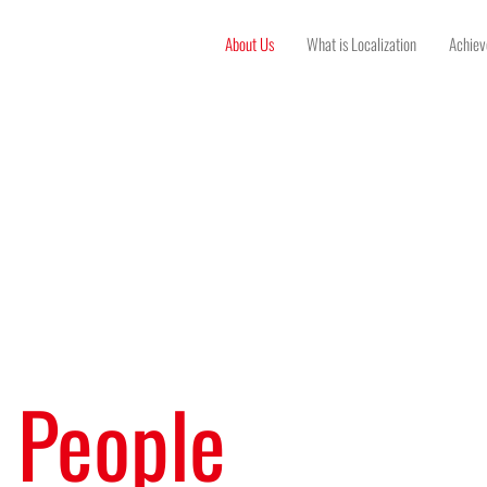
About Us
What is Localization
Achie
 People