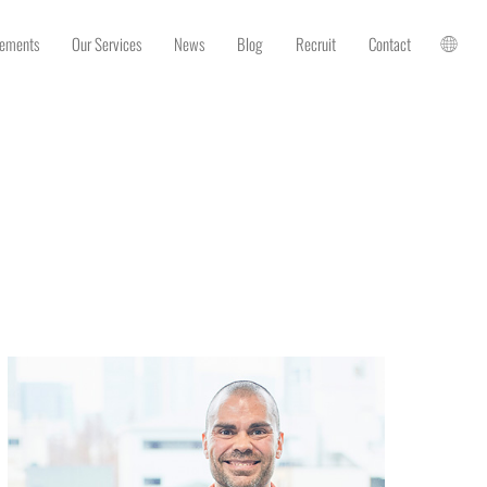
vements
Our Services
News
Blog
Recruit
Contact