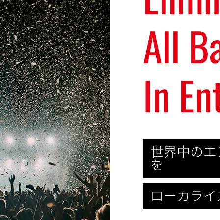
All B
In En
世界中のエ
を
ローカライ