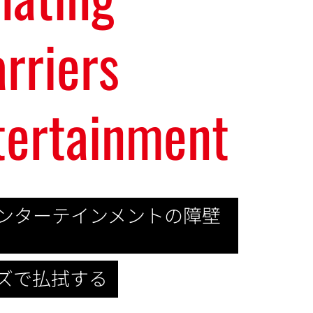
arriers
tertainment
ンターテインメントの障壁
ズで払拭する