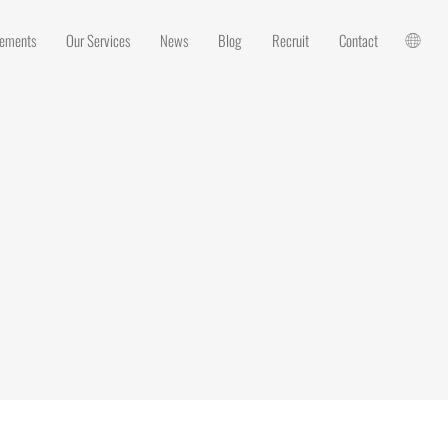
vements
Our Services
News
Blog
Recruit
Contact