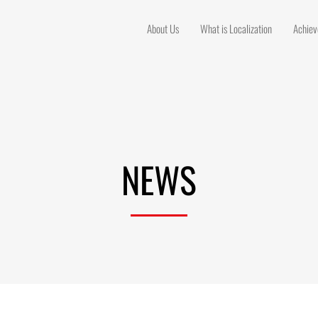
About Us
What is Localization
Achie
NEWS