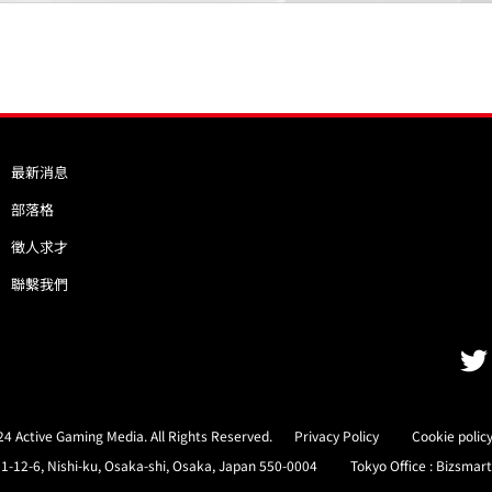
最新消息
部落格
徵人求才
聯繫我們
4 Active Gaming Media. All Rights Reserved.
Privacy Policy
Cookie polic
-12-6, Nishi-ku, Osaka-shi, Osaka, Japan 550-0004
Tokyo Office : Bizsma