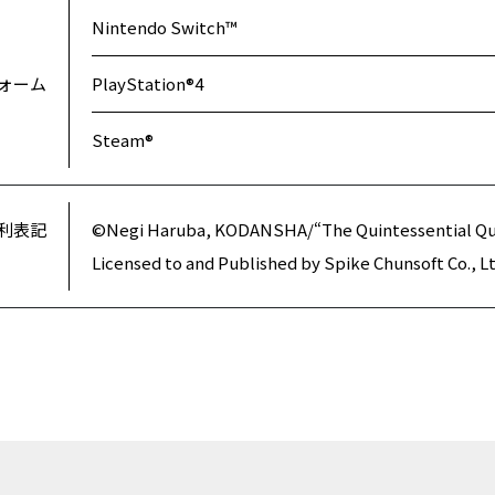
Nintendo Switch™
ォーム
PlayStation®4
Steam®
利表記
©Negi Haruba, KODANSHA/“The Quintessential Qu
Licensed to and Published by Spike Chunsoft Co., 