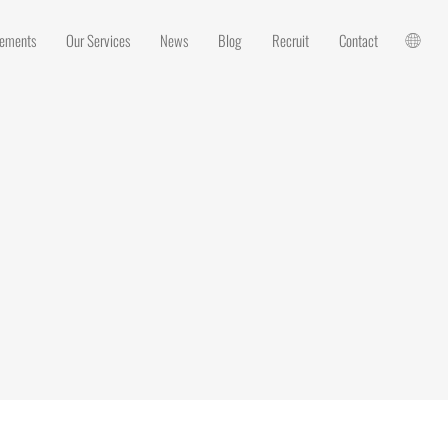
vements
Our Services
News
Blog
Recruit
Contact