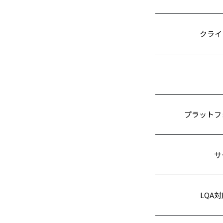
クライ
プラットフ
サ
LQA