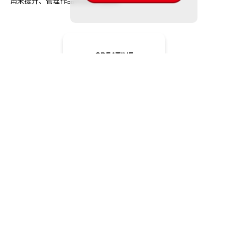
角来提升、管理作品内文章的品质。
广告和企业品牌支持
我司能提供横幅、宣传片、海报、专页以及其他种类图画类的广告
制作服务。能迅速提供对象国家各别的设计格式。另外也提供将日
文广告成品进行多语言的在地化服务。